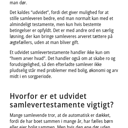
man dør.
Det kaldes “udvidet”, fordi det giver mulighed for at
stille samleveren bedre, end man normalt kan med et
almindeligt testamente, men kun hvis bestemte
betingelser er opfyldt. Det er med andre ord en særlig
løsning, der kan bringe samleveres arveret tættere på
ægtefællers, uden at man bliver gift.
Et udvidet samlevertestamente handler ikke kun om
“hvem arver hvad”. Det handler også om at skabe ro og
forudsigelighed, så den efterladte samlever ikke
pludselig står med problemer med bolig, økonomi og arv
midt i en sorgperiode.
Hvorfor er et udvidet
samlevertestamente vigtigt?
Mange samlevende tror, at de automatisk er dækket,
fordi de har boet sammen i mange år, har fælles børn
eller ejer bolig sammen. Men hvis den ene dør uden