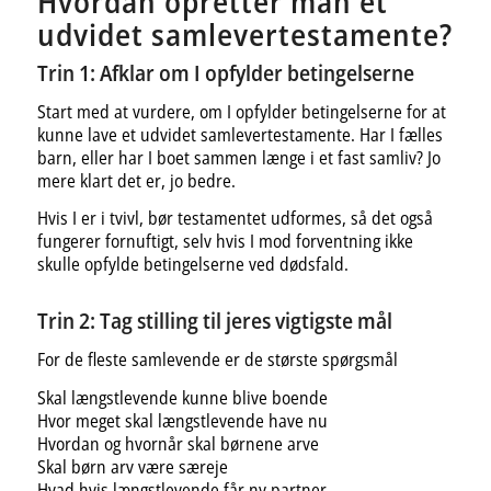
Hvordan opretter man et
udvidet samlevertestamente?
Trin 1: Afklar om I opfylder betingelserne
Start med at vurdere, om I opfylder betingelserne for at
kunne lave et udvidet samlevertestamente. Har I fælles
barn, eller har I boet sammen længe i et fast samliv? Jo
mere klart det er, jo bedre.
Hvis I er i tvivl, bør testamentet udformes, så det også
fungerer fornuftigt, selv hvis I mod forventning ikke
skulle opfylde betingelserne ved dødsfald.
Trin 2: Tag stilling til jeres vigtigste mål
For de fleste samlevende er de største spørgsmål
Skal længstlevende kunne blive boende
Hvor meget skal længstlevende have nu
Hvordan og hvornår skal børnene arve
Skal børn arv være særeje
Hvad hvis længstlevende får ny partner