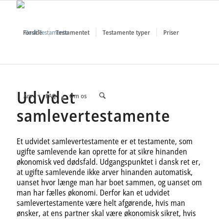
Forside
Testamentet
Testamente typer
Priser
Udvidet
Arv
FAQ
Om os
samlevertestamente
Et udvidet samlevertestamente er et testamente, som
ugifte samlevende kan oprette for at sikre hinanden
økonomisk ved dødsfald. Udgangspunktet i dansk ret er,
at ugifte samlevende ikke arver hinanden automatisk,
uanset hvor længe man har boet sammen, og uanset om
man har fælles økonomi. Derfor kan et udvidet
samlevertestamente være helt afgørende, hvis man
ønsker, at ens partner skal være økonomisk sikret, hvis